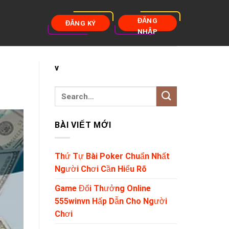
ĐĂNG
ĐĂNG KÝ
NHẬP
v
BÀI VIẾT MỚI
Thứ Tự Bài Poker Chuẩn Nhất
Người Chơi Cần Hiểu Rõ
Game Đổi Thưởng Online
555winvn Hấp Dẫn Cho Người
Chơi