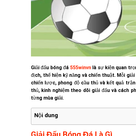
Giải đấu bóng đá
555winvn
là sự kiện quan trọ
địch, thể hiện kỹ năng và chiến thuật. Mỗi giả
chiến lược, phong độ cầu thủ và kết quả trận đ
thủ, kinh nghiệm theo dõi giải đấu và cách p
từng mùa giải.
Nội dung
Giải Đấu Bóng Đá Là Gì