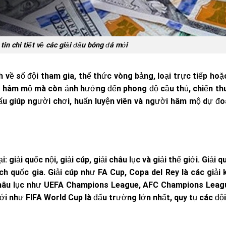
in chi tiết về các giải đấu bóng đá mới
nh về số đội tham gia, thể thức vòng bảng, loại trực tiếp ho
ời hâm mộ mà còn ảnh hưởng đến phong độ cầu thủ, chiến thu
 đấu giúp người chơi, huấn luyện viên và người hâm mộ dự đ
giải quốc nội, giải cúp, giải châu lục và giải thế giới. Giải q
ịch quốc gia. Giải cúp như FA Cup, Copa del Rey là các giải
ải châu lục như UEFA Champions League, AFC Champions Leag
iới như FIFA World Cup là đấu trường lớn nhất, quy tụ các độ