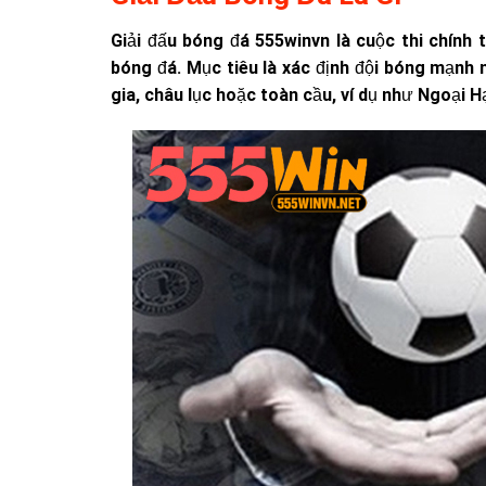
Giải đấu bóng đá 555winvn là cuộc thi chính 
bóng đá. Mục tiêu là xác định đội bóng mạnh 
gia, châu lục hoặc toàn cầu, ví dụ như Ngoại