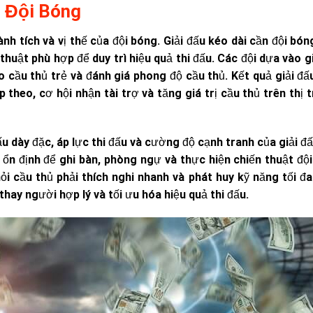
 Đội Bóng
nh tích và vị thế của đội bóng. Giải đấu kéo dài cần đội bó
n thuật phù hợp để duy trì hiệu quả thi đấu. Các đội dựa vào g
o cầu thủ trẻ và đánh giá phong độ cầu thủ. Kết quả giải đấ
theo, cơ hội nhận tài trợ và tăng giá trị cầu thủ trên thị
u dày đặc, áp lực thi đấu và cường độ cạnh tranh của giải đ
n ổn định để ghi bàn, phòng ngự và thực hiện chiến thuật độ
ỏi cầu thủ phải thích nghi nhanh và phát huy kỹ năng tối đ
 thay người hợp lý và tối ưu hóa hiệu quả thi đấu.