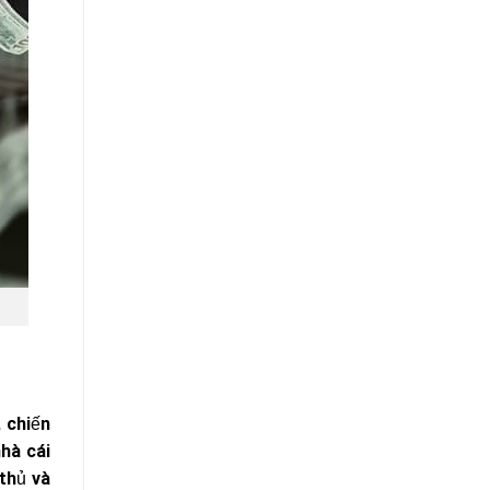
, chiến
nhà cái
 thủ và