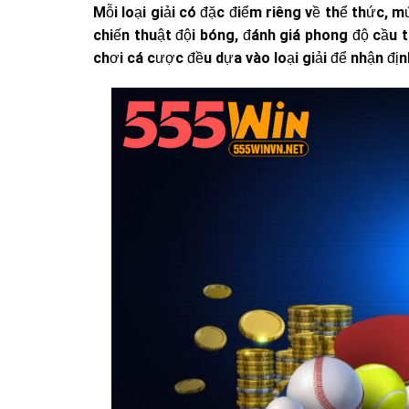
Mỗi loại giải có đặc điểm riêng về thể thức, m
chiến thuật đội bóng, đánh giá phong độ cầu 
chơi cá cược đều dựa vào loại giải để nhận đị