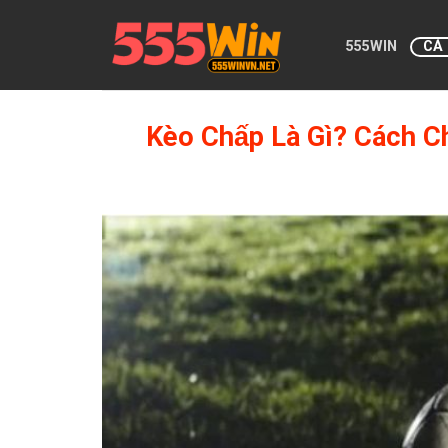
Bỏ
qua
555WIN
CÁ
nội
dung
Kèo Chấp Là Gì? Cách C