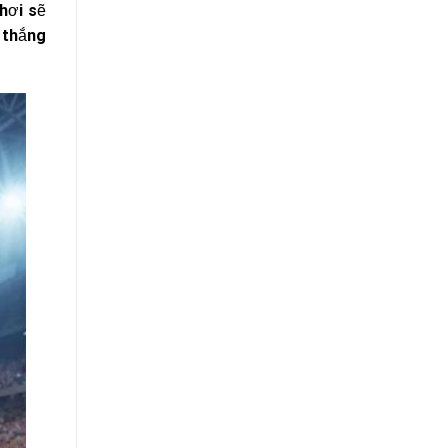
hơi sẽ
 thắng