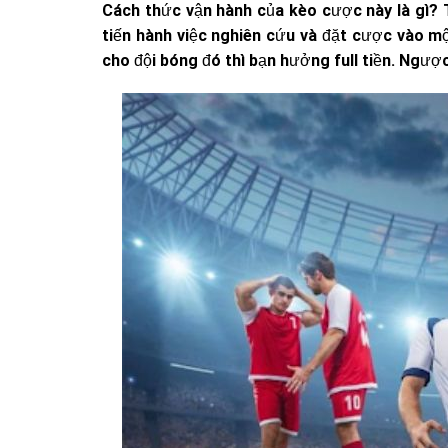
Cách thức vận hành của kèo cược này là gì? T
tiến hành việc nghiên cứu và đặt cược vào mộ
cho đội bóng đó thì bạn hưởng full tiền. Ngượ