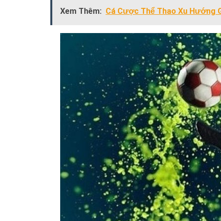
Xem Thêm:
Cá Cược Thể Thao Xu Hướng Gi