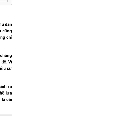
iều dân
ta cũng
ng chỉ
ư chúng
 độ. Vì
hiều sự
inh ra
hồ lựa
là cái