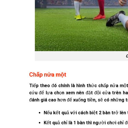
C
Chấp nửa một
Tiếp theo đó chính là hình thức chấp nửa một
cứu để lựa chọn xem nên đặt đội cửa trên ha
đánh giá cao hơn để xuống tiền, sẽ có những 
Nếu kết quả với cách biệt 2 bàn trở lên t
Kết quả chỉ là 1 bàn thì người chơi chỉ