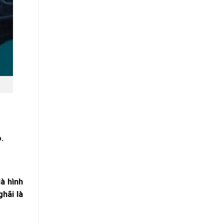
.
à hình
hãi là