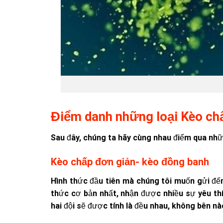
Điểm danh những loại Kèo chấ
Sau đây, chúng ta hãy cùng nhau điểm qua nhữ
Kèo chấp đơn giản- kèo đồng banh
Hình thức đầu tiên mà chúng tôi muốn gửi đến
thức cơ bản nhất, nhận được nhiều sự yêu thí
hai đội sẽ được tính là đều nhau, không bên n