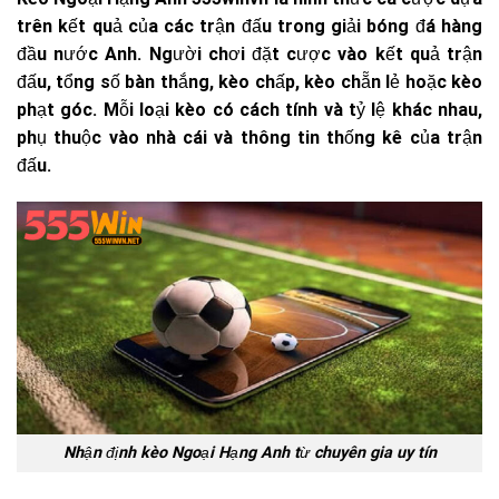
trên kết quả của các trận đấu trong giải bóng đá hàng
đầu nước Anh. Người chơi đặt cược vào kết quả trận
đấu, tổng số bàn thắng, kèo chấp, kèo chẵn lẻ hoặc kèo
phạt góc. Mỗi loại kèo có cách tính và tỷ lệ khác nhau,
phụ thuộc vào nhà cái và thông tin thống kê của trận
đấu.
Nhận định kèo Ngoại Hạng Anh từ chuyên gia uy tín