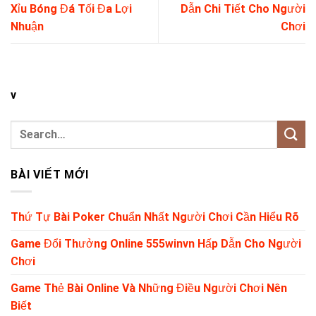
Xỉu Bóng Đá Tối Đa Lợi
Dẫn Chi Tiết Cho Người
Nhuận
Chơi
v
BÀI VIẾT MỚI
Thứ Tự Bài Poker Chuẩn Nhất Người Chơi Cần Hiểu Rõ
Game Đổi Thưởng Online 555winvn Hấp Dẫn Cho Người
Chơi
Game Thẻ Bài Online Và Những Điều Người Chơi Nên
Biết