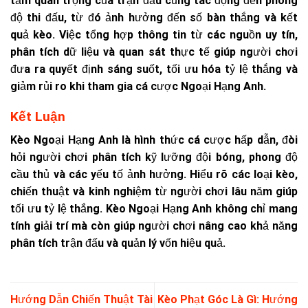
tầm quan trọng của trận đấu cũng tác động đến phong
độ thi đấu, từ đó ảnh hưởng đến số bàn thắng và kết
quả kèo. Việc tổng hợp thông tin từ các nguồn uy tín,
phân tích dữ liệu và quan sát thực tế giúp người chơi
đưa ra quyết định sáng suốt, tối ưu hóa tỷ lệ thắng và
giảm rủi ro khi tham gia cá cược Ngoại Hạng Anh.
Kết Luận
Kèo Ngoại Hạng Anh là hình thức cá cược hấp dẫn, đòi
hỏi người chơi phân tích kỹ lưỡng đội bóng, phong độ
cầu thủ và các yếu tố ảnh hưởng. Hiểu rõ các loại kèo,
chiến thuật và kinh nghiệm từ người chơi lâu năm giúp
tối ưu tỷ lệ thắng. Kèo Ngoại Hạng Anh không chỉ mang
tính giải trí mà còn giúp người chơi nâng cao khả năng
phân tích trận đấu và quản lý vốn hiệu quả.
Hướng Dẫn Chiến Thuật Tài
Kèo Phạt Góc Là Gì: Hướng