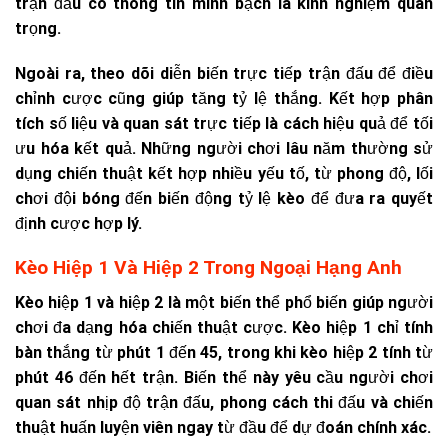
trận đấu có thông tin minh bạch là kinh nghiệm quan
trọng.
Ngoài ra, theo dõi diễn biến trực tiếp trận đấu để điều
chỉnh cược cũng giúp tăng tỷ lệ thắng. Kết hợp phân
tích số liệu và quan sát trực tiếp là cách hiệu quả để tối
ưu hóa kết quả. Những người chơi lâu năm thường sử
dụng chiến thuật kết hợp nhiều yếu tố, từ phong độ, lối
chơi đội bóng đến biến động tỷ lệ kèo để đưa ra quyết
định cược hợp lý.
Kèo Hiệp 1 Và Hiệp 2 Trong Ngoại Hạng Anh
Kèo hiệp 1 và hiệp 2 là một biến thể phổ biến giúp người
chơi đa dạng hóa chiến thuật cược. Kèo hiệp 1 chỉ tính
bàn thắng từ phút 1 đến 45, trong khi kèo hiệp 2 tính từ
phút 46 đến hết trận. Biến thể này yêu cầu người chơi
quan sát nhịp độ trận đấu, phong cách thi đấu và chiến
thuật huấn luyện viên ngay từ đầu để dự đoán chính xác.