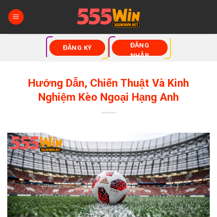
Bỏ
qua
nội
dung
ĐĂNG
ĐĂNG KÝ
NHẬP
Hướng Dẫn, Chiến Thuật Và Kinh
Nghiệm Kèo Ngoại Hạng Anh