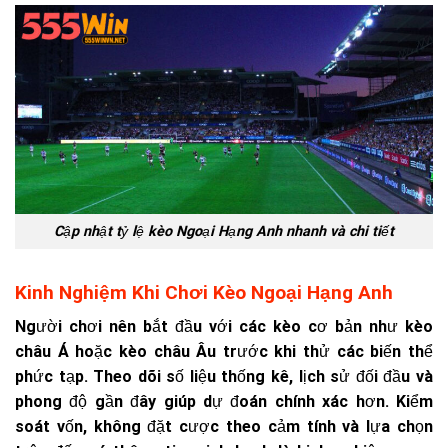
Cập nhật tỷ lệ kèo Ngoại Hạng Anh nhanh và chi tiết
Kinh Nghiệm Khi Chơi Kèo Ngoại Hạng Anh
Người chơi nên bắt đầu với các kèo cơ bản như kèo
châu Á hoặc kèo châu Âu trước khi thử các biến thể
phức tạp. Theo dõi số liệu thống kê, lịch sử đối đầu và
phong độ gần đây giúp dự đoán chính xác hơn. Kiểm
soát vốn, không đặt cược theo cảm tính và lựa chọn