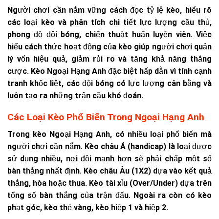
Người chơi cần nắm vững cách đọc tỷ lệ kèo, hiểu rõ
các loại kèo và phân tích chi tiết lực lượng cầu thủ,
phong độ đội bóng, chiến thuật huấn luyện viên. Việc
hiểu cách thức hoạt động của kèo giúp người chơi quản
lý vốn hiệu quả, giảm rủi ro và tăng khả năng thắng
cược. Kèo Ngoại Hạng Anh đặc biệt hấp dẫn vì tính cạnh
tranh khốc liệt, các đội bóng có lực lượng cân bằng và
luôn tạo ra những trận cầu khó đoán.
Các Loại Kèo Phổ Biến Trong Ngoại Hạng Anh
Trong kèo Ngoại Hạng Anh, có nhiều loại phổ biến mà
người chơi cần nắm. Kèo châu Á (handicap) là loại được
sử dụng nhiều, nơi đội mạnh hơn sẽ phải chấp một số
bàn thắng nhất định. Kèo châu Âu (1X2) dựa vào kết quả
thắng, hòa hoặc thua. Kèo tài xỉu (Over/Under) dựa trên
tổng số bàn thắng của trận đấu. Ngoài ra còn có kèo
phạt góc, kèo thẻ vàng, kèo hiệp 1 và hiệp 2.