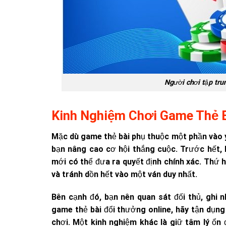
Người chơi tập tru
Kinh Nghiệm Chơi Game Thẻ 
Mặc dù game thẻ bài phụ thuộc một phần vào y
bạn nâng cao cơ hội thắng cuộc. Trước hết, h
mới có thể đưa ra quyết định chính xác. Thứ ha
và tránh dồn hết vào một ván duy nhất.
Bên cạnh đó, bạn nên quan sát đối thủ, ghi n
game thẻ bài đổi thưởng online, hãy tận dụng
chơi. Một kinh nghiệm khác là giữ tâm lý ổn 