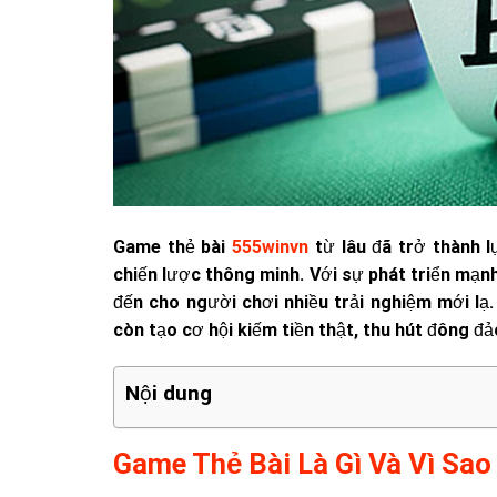
Game thẻ bài
555winvn
từ lâu đã trở thành l
chiến lược thông minh. Với sự phát triển mạn
đến cho người chơi nhiều trải nghiệm mới lạ. 
còn tạo cơ hội kiếm tiền thật, thu hút đông đ
Nội dung
Game Thẻ Bài Là Gì Và Vì Sa