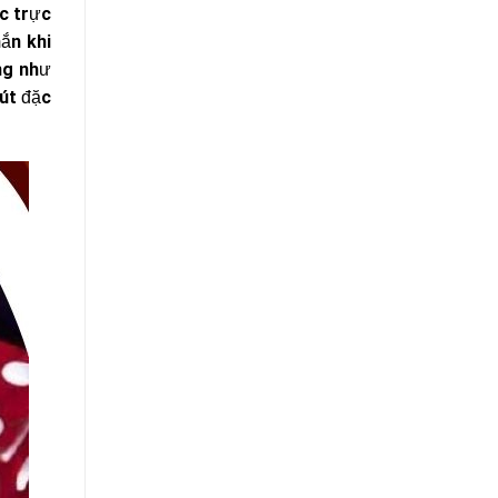
ặc trực
ắn khi
ng như
hút đặc