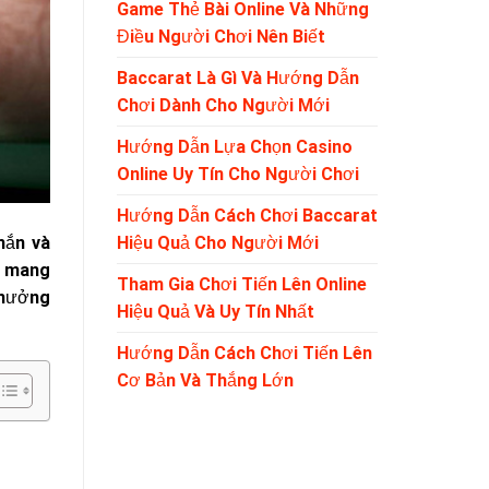
Game Thẻ Bài Online Và Những
Điều Người Chơi Nên Biết
Baccarat Là Gì Và Hướng Dẫn
Chơi Dành Cho Người Mới
Hướng Dẫn Lựa Chọn Casino
Online Uy Tín Cho Người Chơi
Hướng Dẫn Cách Chơi Baccarat
Hiệu Quả Cho Người Mới
mắn và
, mang
Tham Gia Chơi Tiến Lên Online
 thưởng
Hiệu Quả Và Uy Tín Nhất
Hướng Dẫn Cách Chơi Tiến Lên
Cơ Bản Và Thắng Lớn