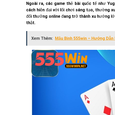
Ngoài ra, các game thẻ bài quốc tế như Yug
cách hiện đại với lối chơi sáng tạo, thường 
đổi thưởng online đang trở thành xu hướng lớn
thật.
Xem Thêm:
Mậu Binh 555win – Hướng Dẫn