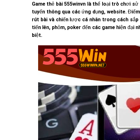
Game thẻ bài 555winvn là thể loại trò chơi sử
tuyến thông qua các ứng dụng, website. Điểm 
rút bài và chiến lược cá nhân trong cách sắp
tiến lên, phỏm, poker đến các game hiện đại n
biệt.