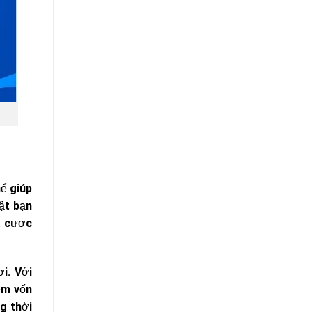
ể giúp
ật bạn
ặt cược
i. Với
êm vốn
g thời