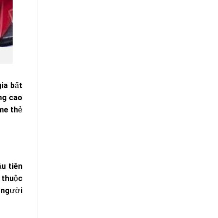
ia bất
ồng cao
ame thẻ
u tiên
 thuộc
i người