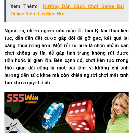
Xem Thêm:
Hướng Dẫn Cách Chơi Game Bài
Online Kiếm Lời Siêu Hời
Ngoài ra, nhiều người còn mắc lỗi tâm lý khi thua liên
tục, dẫn đến đặt cược gấp đôi để gỡ gạc, kết quả lại
càng thua nặng hơn. Một rủi ro nữa là chọn nhầm sân
chơi không uy tín, dễ gặp tình trạng không rút được
tiền hoặc bị gian lận. Bên cạnh đó, chơi liên tục trong
thời gian dài cũng là một sai lầm, vì không chỉ ảnh
hưởng đến sức khỏe mà còn khiến người chơi mất tỉnh
táo khi ra quyết định.