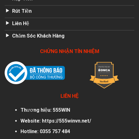
Rút Tiền
Liên Hệ
Chăm Sóc Khách Hàng
CHỨNG NHẬN TÍN NHIỆM
LIÊN HỆ
Thương hiệu:
555WIN
Website:
https://555winvn.net/
Hotline: 0355 757 484