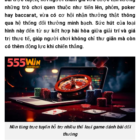
những trò chơi quen thuộc như tiến lên, phỏm, poker
hay baccarat, vừa có cơ hội nhận thưởng thật thông
qua hệ thống đổi thưởng minh bạch. Sức hút của loại
hình này đến từ sự kết hợp hài hòa giữa giải trí và giá
trị thực tế, giúp người chơi không chỉ thư giãn mà còn
có thêm động lực khi chiến thắng.
Nền tảng trực tuyến hỗ trợ nhiều thể loại game đánh bài đổi
thưởng