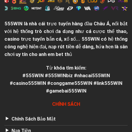
555WIN
là nhà cái trực tuyến hàng đầu Châu Á, nổi bật
với hệ thống trò chơi đa dạng như cá cược thể thao,
casino trực tuyến bắn cá, xổ số... 555WIN có hệ thống
công nghệ hiện đại, nạp rút tiền dễ dàng, hứa hẹn là sân
chơi uy tín cho anh em bet thủ
Từ khóa tìm kiếm:
#555WIN #555WINbiz #nhacai555WIN
#casino555WIN #conggame555WIN #link555WIN
#gamebai555WIN
CHÍNH SÁCH
Chính Sách Bảo Mật
Nạp Tiền