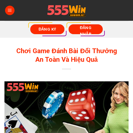
Bỏ
qua
nội
dung
ĐĂNG
ĐĂNG KÝ
NHẬP
Chơi Game Đánh Bài Đổi Thưởng
An Toàn Và Hiệu Quả