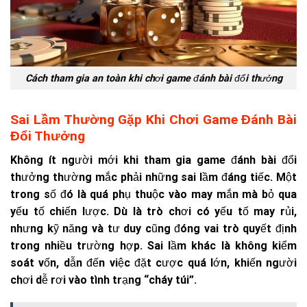
Cách tham gia an toàn khi chơi game đánh bài đổi thưởng
Sai Lầm Thường Gặp Khi Chơi Game Đánh Bài
Đổi Thưởng
Không ít người mới khi tham gia game đánh bài đổi
thưởng thường mắc phải những sai lầm đáng tiếc. Một
trong số đó là quá phụ thuộc vào may mắn mà bỏ qua
yếu tố chiến lược. Dù là trò chơi có yếu tố may rủi,
nhưng kỹ năng và tư duy cũng đóng vai trò quyết định
trong nhiều trường hợp. Sai lầm khác là không kiểm
soát vốn, dẫn đến việc đặt cược quá lớn, khiến người
chơi dễ rơi vào tình trạng “cháy túi”.