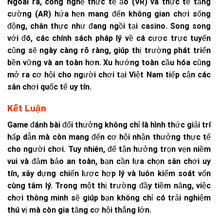
Ngoài ra, công nghệ thực tế ảo (VR) và thực tế tăng
cường (AR) hứa hẹn mang đến không gian chơi sống
động, chân thực như đang ngồi tại casino. Song song
với đó, các chính sách pháp lý về cá cược trực tuyến
cũng sẽ ngày càng rõ ràng, giúp thị trường phát triển
bền vững và an toàn hơn. Xu hướng toàn cầu hóa cũng
mở ra cơ hội cho người chơi tại Việt Nam tiếp cận các
sân chơi quốc tế uy tín.
Kết Luận
Game đánh bài đổi thưởng không chỉ là hình thức giải trí
hấp dẫn mà còn mang đến cơ hội nhận thưởng thực tế
cho người chơi. Tuy nhiên, để tận hưởng trọn vẹn niềm
vui và đảm bảo an toàn, bạn cần lựa chọn sân chơi uy
tín, xây dựng chiến lược hợp lý và luôn kiểm soát vốn
cùng tâm lý. Trong một thị trường đầy tiềm năng, việc
chơi thông minh sẽ giúp bạn không chỉ có trải nghiệm
thú vị mà còn gia tăng cơ hội thắng lớn.