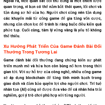
Ngoài ra, việc quan sát đối thủ cũng là một chiến lược
quan trọng, vì bạn có thể nắm bắt thói quen, lối chơi và
tận dụng sơ hở của họ. Người chơi cũng nên tận dụng
các khuyến mãi từ cổng game để gia tăng vốn cược,
nhưng cần chọn lọc để tránh bị ràng buộc điều kiện quá
phức tạp. Cuối cùng, tâm lý vững vàng là yếu tố không
thể thiếu.
Xu Hướng Phát Triển Của Game Đánh Bài Đổi
Thưởng Trong Tương Lai
Game đánh bài đổi thưởng đang chứng kiến sự phát
triển mạnh mẽ và hứa hẹn còn bùng nổ hơn trong thời
gian tới. Với sự hỗ trợ của công nghệ, nhiều cổng game
sẽ áp dụng blockchain để tăng tính minh bạch trong
giao dịch và đảm bảo quyền lợi cho người chơi. Trí tuệ
nhân tạo (AI) cũng sẽ được đưa vào để cá nhân hóa trải
nghiệm, gợi ý trò chơi phù hợp với từng người.