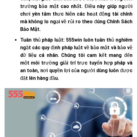
trường bảo mật cao nhất. Điều này giúp người
chơi yên tâm thực hiện các hoạt động tài chính
mà không lo ngại về rủi ro theo đúng
Chính Sách
Bảo Mật
.
Tuân thủ pháp luật: 555win luôn tuân thủ nghiêm
ngặt các quy định pháp luật về bảo mật và bảo vệ
dữ liệu cá nhân. Chúng tôi cam kết mang đến
một môi trường giải trí trực tuyến hợp pháp và
an toàn, nơi quyền lợi của người dùng luôn được
đặt lên hàng đầu.