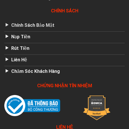
CHÍNH SÁCH
Chính Sách Bảo Mật
Nạp Tiền
Rút Tiền
Liên Hệ
Chăm Sóc Khách Hàng
CHỨNG NHẬN TÍN NHIỆM
LIÊN HỆ