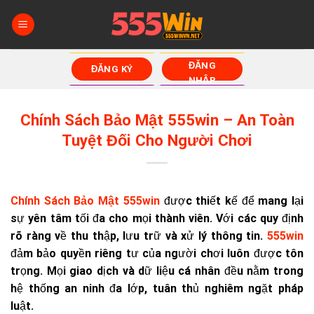
Bỏ
qua
nội
dung
ĐĂNG
ĐĂNG KÝ
NHẬP
Chính Sách Bảo Mật 555win – An Toàn
Tuyệt Đối Cho Người Chơi
Chính Sách Bảo Mật
555win
được thiết kế để mang lại
sự yên tâm tối đa cho mọi thành viên. Với các quy định
rõ ràng về thu thập, lưu trữ và xử lý thông tin.
555win
đảm bảo quyền riêng tư của người chơi luôn được tôn
trọng. Mọi giao dịch và dữ liệu cá nhân đều nằm trong
hệ thống an ninh đa lớp, tuân thủ nghiêm ngặt pháp
luật.