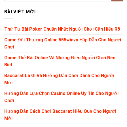
BÀI VIẾT MỚI
Thứ Tự Bài Poker Chuẩn Nhất Người Chơi Cần Hiểu Rõ
Game Đổi Thưởng Online 555winvn Hấp Dẫn Cho Người
Chơi
Game Thẻ Bài Online Và Những Điều Người Chơi Nên
Biết
Baccarat Là Gì Và Hướng Dẫn Chơi Dành Cho Người
Mới
Hướng Dẫn Lựa Chọn Casino Online Uy Tín Cho Người
Chơi
Hướng Dẫn Cách Chơi Baccarat Hiệu Quả Cho Người
Mới