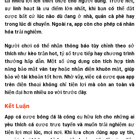
lại nhiều lợi ích thiết thực cho người dùng. Trước hết,
sự linh hoạt là ưu điểm lớn nhất, khi bạn có thể đặt
cược bất cứ lúc nào dù đang ở nhà, quán cà phê hay
trong lúc di chuyển. Ngoài ra, app còn cho phép cá nhân
hóa trải nghiệm.
Người chơi có thể nhận thông báo tùy chỉnh theo sở
thích như kèo trận hot, tỷ số trực tiếp hay chương trình
thưởng hấp dẫn. Một số ứng dụng còn tích hợp tính
năng bảo mật vân tay hoặc nhận diện khuôn mặt, giúp
bảo vệ tài khoản tốt hơn. Nhờ vậy, việc cá cược qua app
trên điện thoại không chỉ tiện lợi mà còn an toàn và
hiện đại hơn nhiều so với trước đây.
Kết Luận
App cá cược bóng đá là công cụ hữu ích cho những ai
yêu thích cá cược trực tuyến và muốn trải nghiệm sự
tiện lợi mọi lúc, mọi nơi. Khi lựa chọn đúng app uy tín,