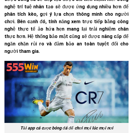
nghệ trí tuệ nhân tạo sẽ được ứng dụng nhiều hơn để
phân tích kèo, gợi ý lựa chọn thông minh cho người
chơi. Bên cạnh đó, tính năng xem trực tiếp bằng công
nghệ thực tế ảo hứa hẹn mang lại trải nghiệm chân
thực hơn. Hệ thống bảo mật cũng sẽ được nâng cấp để
ngăn chặn rủi ro và đảm bảo an toàn tuyệt đối cho
người tham gia.
Tải app cá cược bóng đá để chơi mọi lúc mọi nơi