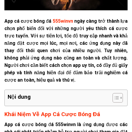
App cá cược bóng đá
555winvn
ngày càng trở thành lựa
chọn phổ biến đối với những người yêu thích cá cược
trực tuyến. Với sự tiện lợi, tốc độ truy cập nhanh và khả
năng đặt cược mọi lúc, mọi nơi, các ứng dụng này đã
thay đổi thói quen chơi của nhiều người. Tuy nhiên,
không phải ứng dụng nào cũng an toàn và chất lượng.
Người chơi cần biết cách chọn app uy tín, có đầy đủ giấy
phép và tính năng hiện đại để đảm bảo trải nghiệm cá
cược an toàn, hiệu quả và thú vị.
Nội dung
Khái Niệm Về App Cá Cược Bóng Đá
App cá cược bóng đá 555winvn là ứng dụng được các
nhà cái phát triển nhằm hỗ trợ người chơi tham gia đặt