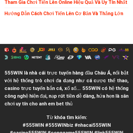
Tham Gia Chơi Tiến Lên Online Hiệu Quả Và Uy Tín Nhất
Hướng Dẫn Cách Chơi Tiến Lên Cơ Bản Và Thắng Lớn
555WIN
là nhà cái trực tuyến hàng đầu Châu Á, nổi bật
với hệ thống trò chơi đa dạng như cá cược thể thao,
casino trực tuyến bắn cá, xổ số... 555WIN có hệ thống
công nghệ hiện đại, nạp rút tiền dễ dàng, hứa hẹn là sân
chơi uy tín cho anh em bet thủ
Từ khóa tìm kiếm:
#555WIN #555WINbiz #nhacai555WIN
#casino555WIN #conggame555WIN #link555WIN